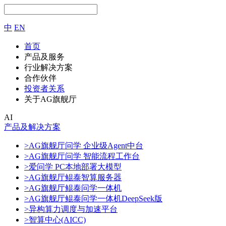
中
EN
首页
产品及服务
行业解决方案
合作伙伴
投资者关系
关于AG旗舰厅
AI
产品及解决方案
>AG旗舰厅问学 企业级Agent中台
>AG旗舰厅问学 智能流程工作台
>爱问学 PC本地部署大模型
>AG旗舰厅鲲泰智算服务器
>AG旗舰厅鲲泰问学一体机
>AG旗舰厅鲲泰问学一体机DeepSeek版
>异构算力调度与加速平台
>智算中心(AICC)