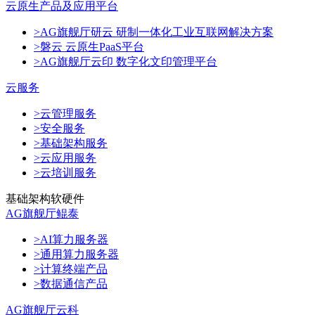
云原生产品及应用平台
>AG旗舰厅研云 研制一体化工业互联网解决方案
>磐云 云原生PaaS平台
>AG旗舰厅云印 数字化文印管理平台
云服务
>云管理服务
>安全服务
>基础架构服务
>云应用服务
>云培训服务
基础架构软硬件
AG旗舰厅鲲泰
>AI算力服务器
>通用算力服务器
>计算终端产品
>数据通信产品
AG旗舰厅云科